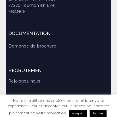
77220 Tournan en Brie
FRANCE
DOCUMENTATION
Demande de brochure
RECRUTEMENT
Rejoignez-nous
Notre site utilise des cookies pour améliorer votre
expérience, veuillez accepter leur utilisation pour profiter
Copyright © 2026
Weplex, l'échangeur de chaleur à
plaques soudées
. All rights reserved. Theme
Suffice
by
pleinement de votre navigation.
Accepter
Refuser