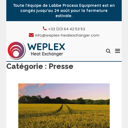
Toute l'équipe de Labbe Process Equipment est en
congés jusqu'au 24 août pour la fermeture
estivale.
Aller
+33 (0)1 64 42 53 53
au
info@weplex-heatexchanger.com
contenu
Men
Afficher
Weplex,
princ
le
l'échangeur de
formulair
pour
Catégorie :
Presse
chaleur à plaques
de
mobi
soudées
recherche