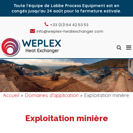
Toute l'équipe de Labbe Process Equipment est en
congés jusqu'au 24 août pour la fermeture estivale.
Aller
+33 (0)1 64 42 53 53
au
info@weplex-heatexchanger.com
contenu
M
Affiche
Weplex, l'échangeur
pr
le
de chaleur à plaques
formula
po
soudées
de
mo
recher
Accueil
»
Domaines d’application
» Exploitation minière
Exploitation minière